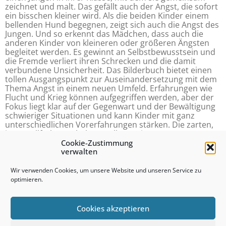
zeichnet und malt. Das gefällt auch der Angst, die sofort
ein bisschen kleiner wird. Als die beiden Kinder einem
bellenden Hund begegnen, zeigt sich auch die Angst des
Jungen. Und so erkennt das Mädchen, dass auch die
anderen Kinder von kleineren oder größeren Ängsten
begleitet werden. Es gewinnt an Selbstbewusstsein und
die Fremde verliert ihren Schrecken und die damit
verbundene Unsicherheit. Das Bilderbuch bietet einen
tollen Ausgangspunkt zur Auseinandersetzung mit dem
Thema Angst in einem neuen Umfeld. Erfahrungen wie
Flucht und Krieg können aufgegriffen werden, aber der
Fokus liegt klar auf der Gegenwart und der Bewältigung
schwieriger Situationen und kann Kinder mit ganz
unterschiedlichen Vorerfahrungen stärken. Die zarten,
in Pastellfarben gehaltenen Illustrationen regen zur
Gestaltung eigener mutmachender Figuren an.
Cookie-Zustimmung
verwalten
Nord-Süd-Verlag 2019
Wir verwenden Cookies, um unsere Website und unseren Service zu
Ab 4 Jahre
optimieren.
Cookies akzeptieren