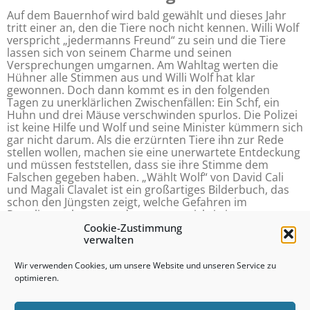
Auf dem Bauernhof wird bald gewählt und dieses Jahr
tritt einer an, den die Tiere noch nicht kennen. Willi Wolf
verspricht „jedermanns Freund“ zu sein und die Tiere
lassen sich von seinem Charme und seinen
Versprechungen umgarnen. Am Wahltag werten die
Hühner alle Stimmen aus und Willi Wolf hat klar
gewonnen. Doch dann kommt es in den folgenden
Tagen zu unerklärlichen Zwischenfällen: Ein Schf, ein
Huhn und drei Mäuse verschwinden spurlos. Die Polizei
ist keine Hilfe und Wolf und seine Minister kümmern sich
gar nicht darum. Als die erzürnten Tiere ihn zur Rede
stellen wollen, machen sie eine unerwartete Entdeckung
und müssen feststellen, dass sie ihre Stimme dem
Falschen gegeben haben. „Wählt Wolf“ von David Cali
und Magali Clavalet ist ein großartiges Bilderbuch, das
schon den Jüngsten zeigt, welche Gefahren im
Populismus lauern und warum es wichtig ist, ganz genau
hinzuschauen, bevor wir unsere Stimme abgeben.
Cookie-Zustimmung
verwalten
Picus Verlag
Wir verwenden Cookies, um unsere Website und unseren Service zu
Ab 5
optimieren.