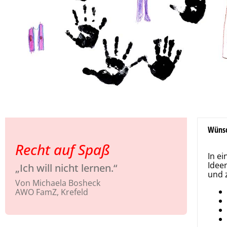
Wünsc
Recht auf Spaß
In e
Idee
„Ich will nicht lernen.“
und 
Von Michaela Bosheck
AWO FamZ, Krefeld